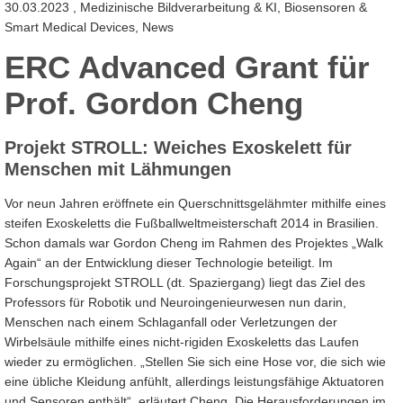
30.03.2023
, Medizinische Bildverarbeitung & KI, Biosensoren &
Smart Medical Devices, News
ERC Advanced Grant für
Prof. Gordon Cheng
Projekt STROLL: Weiches Exoskelett für
Menschen mit Lähmungen
Vor neun Jahren eröffnete ein Querschnittsgelähmter mithilfe eines
steifen Exoskeletts die Fußballweltmeisterschaft 2014 in Brasilien.
Schon damals war Gordon Cheng im Rahmen des Projektes „Walk
Again“ an der Entwicklung dieser Technologie beteiligt. Im
Forschungsprojekt STROLL (dt. Spaziergang) liegt das Ziel des
Professors für Robotik und Neuroingenieurwesen nun darin,
Menschen nach einem Schlaganfall oder Verletzungen der
Wirbelsäule mithilfe eines nicht-rigiden Exoskeletts das Laufen
wieder zu ermöglichen. „Stellen Sie sich eine Hose vor, die sich wie
eine übliche Kleidung anfühlt, allerdings leistungsfähige Aktuatoren
und Sensoren enthält“, erläutert Cheng. Die Herausforderungen im