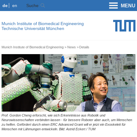
de
en
Suche
MENU
Munich Institute of Biomedical Engineering
Technische Universität München
Munich Institute of Biomedical Engineering
News
Details
Prof. Gordon Cheng erforscht, wie sich Erkenntnisse aus Robotik und
Neurowissenschaften verbinden lassen - für bessere Roboter aber auch, um Menschen
zu helfen. Gefördert durch einen ERC Advanced Grant will er jetzt ein Exoskelett für
Menschen mit Lähmungen entwickeln. Bild: Astrid Eckert / TUM