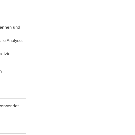
rkennen und
elle Analyse.
setzte
n
 verwendet.