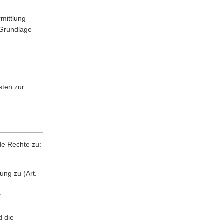
rmittlung
 Grundlage
sten zur
de Rechte zu:
ung zu (Art.
r
d die