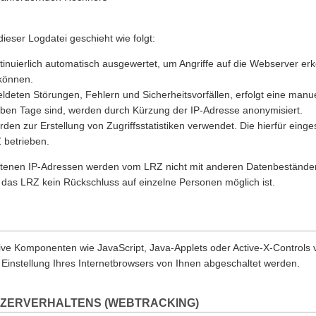
dieser Logdatei geschieht wie folgt:
inuierlich automatisch ausgewertet, um Angriffe auf die Webserver e
können.
meldeten Störungen, Fehlern und Sicherheits­vorfällen, erfolgt eine manu
sieben Tage sind, werden durch Kürzung der IP-Adresse anonymisiert.
en zur Erstellung von Zugriffs­statistiken verwendet. Die hierfür einge
 betrieben.
altenen IP-Adressen werden vom LRZ nicht mit anderen Datenbestände
das LRZ kein Rückschluss auf einzelne Personen möglich ist.
ive Komponenten wie JavaScript, Java-Applets oder Active-X-Controls
 Einstellung Ihres Internetbrowsers von Ihnen abgeschaltet werden.
ZERVERHALTENS (WEBTRACKING)