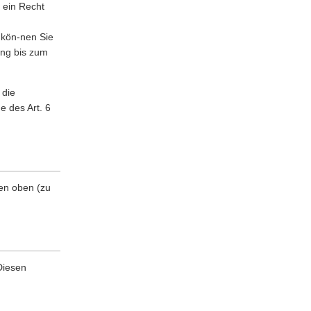
 ein Recht
, kön-nen Sie
ung bis zum
 die
e des Art. 6
den oben (zu
Diesen