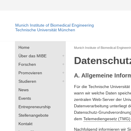
Munich Institute of Biomedical Engineering
Technische Universität München
Home
Munich Institute of Biomedical Engineeri
Über das MIBE
Datenschut
Forschen
Promovieren
A. Allgemeine Infor
Studieren
Für die Technische Universität
News
wann wir welche Daten speich
Events
zentralen Web-Server der Uni
Datenverarbeitung unterliegt 
Entrepreneurship
Datenschutz-Grundverordnun
Stellenangebote
dem
Telemediengesetz (TMG)
Kontakt
Nachfolgend informieren wir 