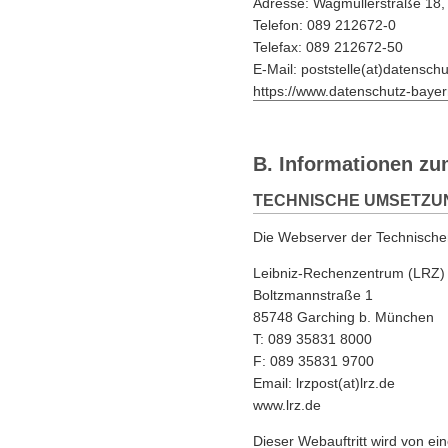
Adresse: Wagmüllerstraße 1
Telefon: 089 212672-0
Telefax: 089 212672-50
E-Mail: poststelle(at)datensch
https://www.datenschutz-bayer
B. Informationen zum
TECHNISCHE UMSETZU
Die Webserver der Technisch
Leibniz-Rechenzentrum (LRZ)
Boltzmannstraße 1
85748 Garching b. München
T: 089 35831 8000
F: 089 35831 9700
Email: lrzpost(at)lrz.de
www.lrz.de
Dieser Webauftritt wird von e