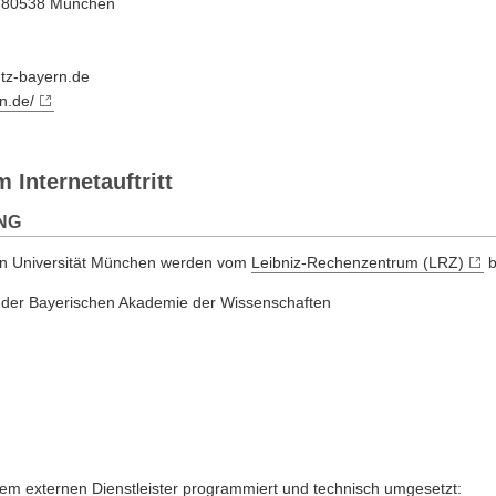
8, 80538 München
utz-bayern.de
n.de/
 Internetauftritt
NG
en Universität München werden vom
Leibniz-Rechenzentrum (LRZ)
b
 der Bayerischen Akademie der Wissenschaften
inem externen Dienstleister programmiert und technisch umgesetzt: